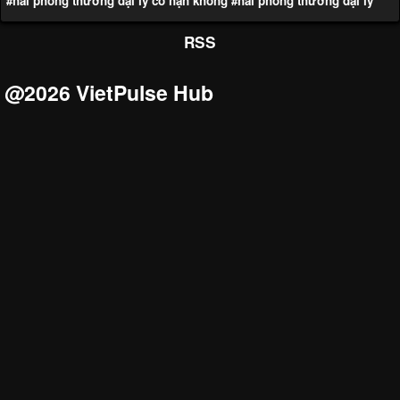
#hải phòng thưởng đại lý có hạn không
#hải phòng thưởng đại lý
RSS
@2026 VietPulse Hub