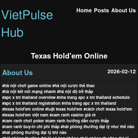
VietPulse
Home
Posts
About Us
Hub
Texas Hold'em Online
About Us
2026-02-12
#hà nội chơi game online
#hà nội cược thể thao
#hà nội kết nối mạng nhanh
#hà nội độ trễ thấp
#apc x tnt thailand overview
#nha trang apc x tnt thailand schedule
#apc x tnt thailand registration
#nha trang apc x tnt thailand
#texas hold'em online
#luật texas hold'em
#cách chơi texas hold'em
#texas hold'em việt nam
#cam ranh casino giá rẻ
#cam ranh chơi poker
#cam ranh hướng dẫn cược thấp
#cam ranh buy-in chi phí thấp
#hải phòng thưởng đại lý như thế nào
#hải phòng thưởng đại lý khi nào