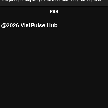
#hải phòng thưởng đại lý có hạn không
#hải phòng thưởng đại lý
RSS
@2026 VietPulse Hub